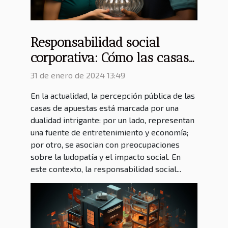
Responsabilidad social
corporativa: Cómo las casas
de apuestas contribuyen a la
31 de enero de 2024 13:49
comunidad
En la actualidad, la percepción pública de las
casas de apuestas está marcada por una
dualidad intrigante: por un lado, representan
una fuente de entretenimiento y economía;
por otro, se asocian con preocupaciones
sobre la ludopatía y el impacto social. En
este contexto, la responsabilidad social...