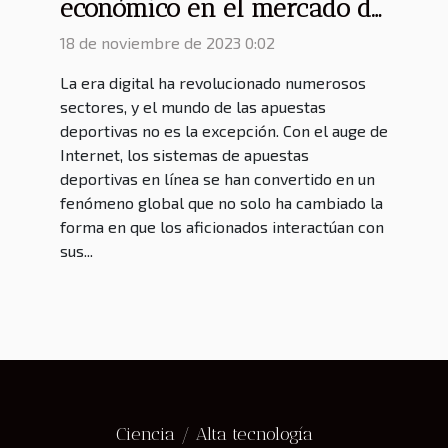
económico en el mercado de
los sistemas de apuestas
18 de noviembre de 2023 0:02
deportivas online
La era digital ha revolucionado numerosos
sectores, y el mundo de las apuestas
deportivas no es la excepción. Con el auge de
Internet, los sistemas de apuestas
deportivas en línea se han convertido en un
fenómeno global que no solo ha cambiado la
forma en que los aficionados interactúan con
sus...
Ciencia / Alta tecnología