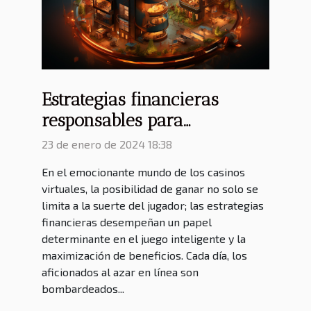
Estrategias financieras
responsables para
maximizar bonos y
23 de enero de 2024 18:38
promociones en casinos
En el emocionante mundo de los casinos
virtuales
virtuales, la posibilidad de ganar no solo se
limita a la suerte del jugador; las estrategias
financieras desempeñan un papel
determinante en el juego inteligente y la
maximización de beneficios. Cada día, los
aficionados al azar en línea son
bombardeados...